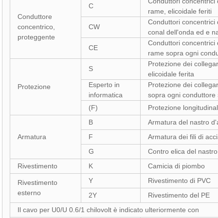
Conduttori concentrici 
C
rame, elicoidale feriti
Conduttore
Conduttori concentrici 
concentrico,
CW
conal dell'onda ed e nas
proteggente
Conduttori concentrici 
CE
rame sopra ogni condutt
Protezione dei collega
S
elicoidale ferita
Esperto in
Protezione dei collega
Protezione
informatica
sopra ogni conduttore s
(F)
Protezione longitudin
B
Armatura del nastro d'
Armatura
F
Armatura dei fili di acc
G
Contro elica del nastro
Rivestimento
K
Camicia di piombo
Y
Rivestimento di PVC
Rivestimento
esterno
2Y
Rivestimento del PE
Il cavo per U0/U 0.6/1 chilovolt è indicato ulteriormente con