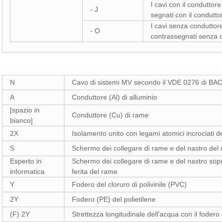
I cavi con il conduttor
- J
segnati con il condutto
I cavi senza conduttor
- O
contrassegnati senza c
N
Cavo di sistemi MV secondo il VDE 0276 di B
A
Conduttore (Al) di alluminio
[spazio in
Conduttore (Cu) di rame
bianco]
2X
Isolamento unito con legami atomici incrociati d
S
Schermo dei collegare di rame e del nastro del r
Esperto in
Schermo dei collegare di rame e del nastro sopr
informatica
ferita del rame
Y
Fodero del cloruro di polivinile (PVC)
2Y
Fodero (PE) del polietilene
(F) 2Y
Strettezza longitudinale dell'acqua con il fodero