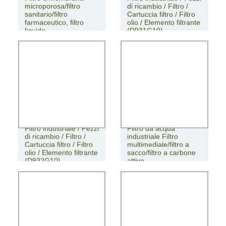
microporosa/filtro
di ricambio / Filtro /
sanitario/filtro
Cartuccia filtro / Filtro
farmaceutico, filtro
olio / Elemento filtrante
liquido
(D931G10)
Filtro industriale / Pezzi
Filtro da acqua
di ricambio / Filtro /
industriale Filtro
Cartuccia filtro / Filtro
multimediale/filtro a
olio / Elemento filtrante
sacco/filtro a carbone
(D932G10)
attivo