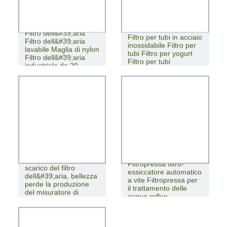
Filtro dell&#39;aria
Filtro dell&#39;aria
Filtro per tubi in acciaio
Filtro dell&#39;aria
inossidabile Filtro per
lavabile Maglia di nylon
tubi Filtro per yogurt
Filtro dell&#39;aria
Filtro per tubi
industriale da 20
micron
Pulsometro del filtro
dell&#39;aria, filtro di
Filtropressa filtro-
scarico del filtro
essiccatore automatico
dell&#39;aria, bellezza
a vite Filtropressa per
perde la produzione
il trattamento delle
del misuratore di
acque reflue
impulsi del filtro
dell&#39;apparecchio