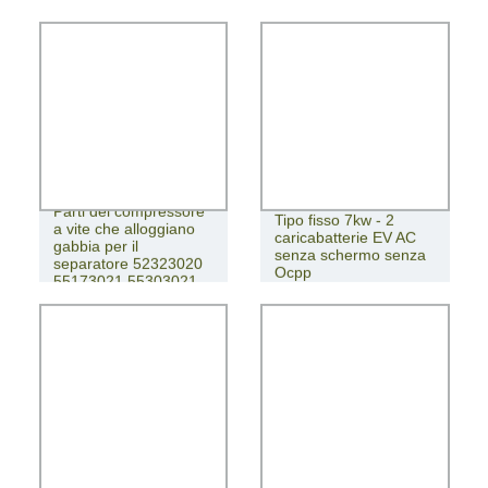
Parti del compressore
Tipo fisso 7kw - 2
a vite che alloggiano
caricabatterie EV AC
gabbia per il
senza schermo senza
separatore 52323020
Ocpp
55173021 55303021