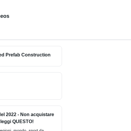
deos
ed Prefab Construction
el 2022 - Non acquistare
 leggi QUESTO!
, regioni, mondo, sport da