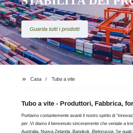
STABILITÀ DEI P
Guarda tutti i prodotti
Casa
Tubo a vite
Tubo a vite - Produttori, Fabbrica, for
Portiamo costantemente avanti il ​​nostro spirito di "innova
per .Vi diamo il benvenuto sinceramente che veniate a trov
Australia, Nuova Zelanda ,Bangkok ,Bielorussia ,Se qualcun