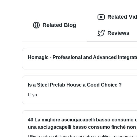
Related Vi
Related Blog
Reviews
Homagic - Professional and Advanced Integrat
Is a Steel Prefab House a Good Choice ?
If yo
40 La migliore asciugacapelli basso consumo d
una asciugacapelli basso consumo finché non
Ultime notizie italiane tra cui notizie, politica, economia