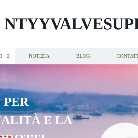
NTYYVALVESUP
I
NOTIZIA
BLOG
CONTAT
 PER
ALITÀ E LA