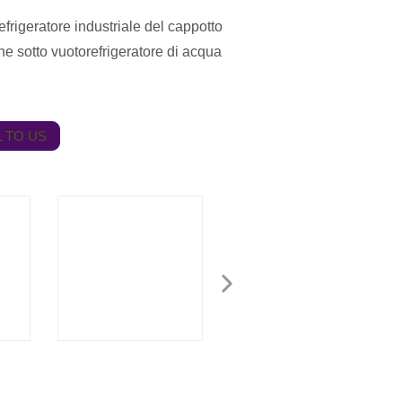
efrigeratore industriale del cappotto
ne sotto vuotorefrigeratore di acqua
 TO US