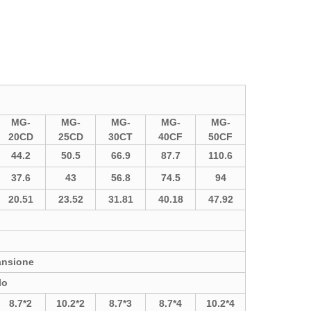
MG-
MG-
MG-
MG-
MG-
20CD
25CD
30CT
40CF
50CF
44.2
50.5
66.9
87.7
110.6
37.6
43
56.8
74.5
94
20.51
23.52
31.81
40.18
47.92
ansione
lo
8.7*2
10.2*2
8.7*3
8.7*4
10.2*4