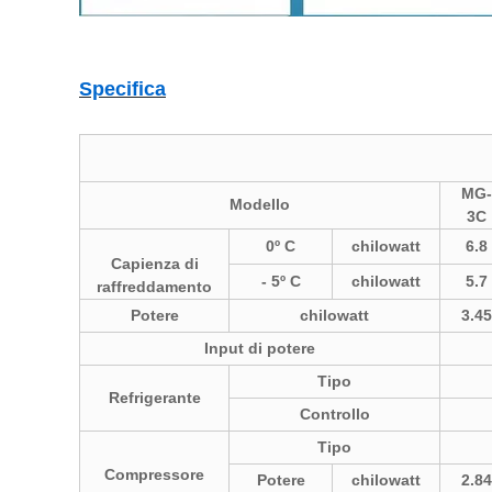
Specifica
MG-
Modello
3C
0º C
chilowatt
6.8
Capienza di
- 5º C
chilowatt
5.7
raffreddamento
Potere
chilowatt
3.45
Input di potere
Tipo
Refrigerante
Controllo
Tipo
Compressore
Potere
chilowatt
2.84