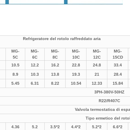
Refrigeratore del rotolo raffreddato aria
MG-
MG-
MG-
MG-
MG-
MG-
5C
6C
8C
10C
12C
15CD
10.5
12.2
16.2
22.8
24.8
33.4
8.9
10.3
13.8
19.3
21
28.4
5.45
6.31
8.22
10.54
12.33
15.84
3
PH-380V-50HZ
R22/R407C
Valvola termostatica di esp
Tipo ermetico del roto
4.36
5.2
3.5*2
4.4*2
5.2*2
6.6*2