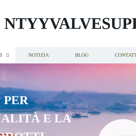
NTYYVALVESUP
I
NOTIZIA
BLOG
CONTAT
 PER
ALITÀ E LA