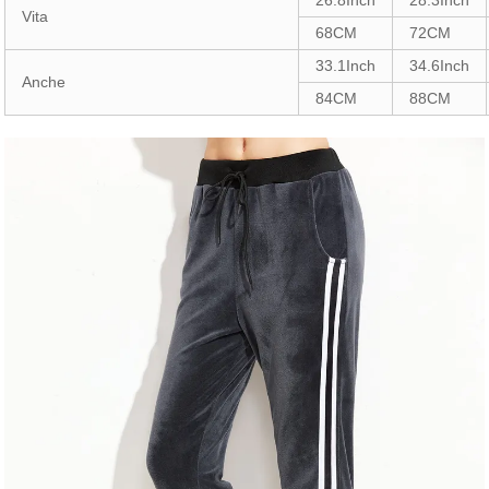
26.8Inch
28.3Inch
Vita
68CM
72CM
33.1Inch
34.6Inch
Anche
84CM
88CM