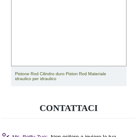
Rod Cilindro duro Piston Rod Materiale
Lo stelo del p
 per idraulico
idraulico
CONTATTACI
Ms. Betty Zuo:
Non esitare a inviare la tua