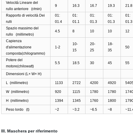
Velocità Lineare del
9
16.3
16.7
19.3
21.8
rullo anteriore
(r/min)
Rapporto di velocità Dei
01:
01:
01:
01:
01:
rulli
01.4
01.1
01.3
01.3
01.3
Spazio massimo del
4.5
8
10
10
12
rullo
(millimetro)
Capienza
10-
20-
18-
d'alimentazione
1-2
50
15
25
35
composta
(chilogrammo)
Potere del
5.5
18.5
30
45
55
motore
(chilowatt)
Dimensioni (L× W× H)
L
(millimetro)
1133
2722
4200
4920
540
W
(millimetro)
920
1115
1780
1780
174
H
(millimetro)
1394
1345
1760
1800
179
Peso lordo
(t)
~2
~3.2
~6.5
~8
~11.
III. Maschera per riferimento