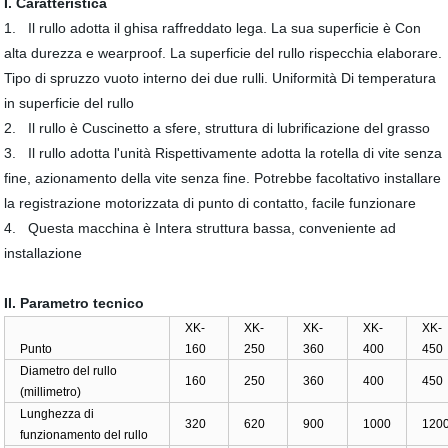
I. Caratteristica
1.
Il rullo adotta il ghisa raffreddato lega. La sua superficie è Con
alta durezza e wearproof. La superficie del rullo rispecchia elaborare.
Tipo di spruzzo vuoto interno dei due rulli. Uniformità Di temperatura
in superficie del rullo
2.
Il rullo è Cuscinetto a sfere, struttura di lubrificazione del grasso
3.
Il rullo adotta l'unità Rispettivamente adotta la rotella di vite senza
fine, azionamento della vite senza fine. Potrebbe facoltativo installare
la registrazione motorizzata di punto di contatto, facile funzionare
4.
Questa macchina è Intera struttura bassa, conveniente ad
installazione
II. Parametro tecnico
XK-
XK-
XK-
XK-
XK-
Punto
160
250
360
400
450
Diametro del rullo
160
250
360
400
450
(millimetro)
Lunghezza di
320
620
900
1000
120
funzionamento del rullo