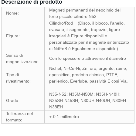
Descrizione di prodotto
Magneti permanenti del neodimio del
Nome:
forte piccolo cilindro N52
Cilindro/Rod
(Disco, il blocco, l'anello,
svasato, il segmento, trapezio, figure
Figura:
irregolari è Figure disponibili e
personalizzate per il magnete sinterizzato
di NdFeB è Egualmente disponibile)
Senso di
Con lo spessore o attraverso il diametro
magnetizzazione:
Nichel, Ni-Cu-Ni, Zn, oro, argento, rame,
Tipo di
epossidico, prodotto chimico, PTFE,
rivestimento:
parilenico, Everlube, passività E così Via.
N35-N52; N35M-N50M; N35H-N48H;
Grado:
N35SH-N45SH; N30UH-N40UH; N30EH-
N38EH
Tolleranza nel
+-0.1 millimetro
formato: