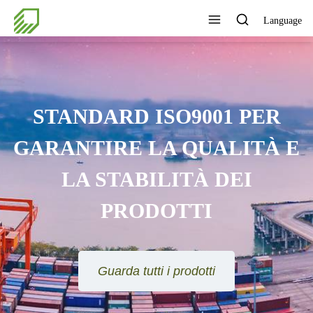
Language
FOCALIZZATI SUL
MIGLIORAMENTO
CONTINUO, SUGLI
TANDARD AZIENDALI PIÙ
ELEVATI E SUL VALORE
GGIUNTO PER I NOSTRI
CLIENTI