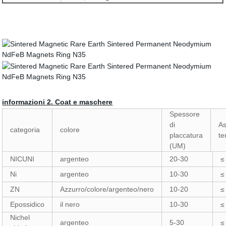
informazioni 2. Coat e maschere
Spessore
di
As
categoria
colore
placcatura
te
(UM)
NICUNI
argenteo
20-30
≤
Ni
argenteo
10-30
≤
ZN
Azzurro/colore/argenteo/nero
10-20
≤
Epossidico
il nero
10-30
≤
Nichel
argenteo
5-30
≤