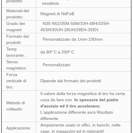
prodotto:
neodimio
Materiali del
Magneti di NdFeB
prodotto:
Grado dei
N35-N52/35M-50M/33H-48H/33SH-
magneti:
45SH/30UH-28UH/28EH-35EH
Formato dei
Personalizzato da 1mm-100mm
prodotti:
Temp
da 80º C a 200º C
lavorante.:
Senso
Personalizzato
magnetico:
Forza
verticale di
Dipende dal formato dei prodotti
tiro:
Il valore della forza magnetica di tiro ha certa
cosa da fare con
lo spessore del piatto
Metodo di
d'acciaio ed il tiro accelerano
.
collaudo:
L'applicazione differente avrà Risultato
differente
Ampiamente usato in uffici, in banchi, nelle
Applicazione:
case, in magazzini ed in ristoranti!