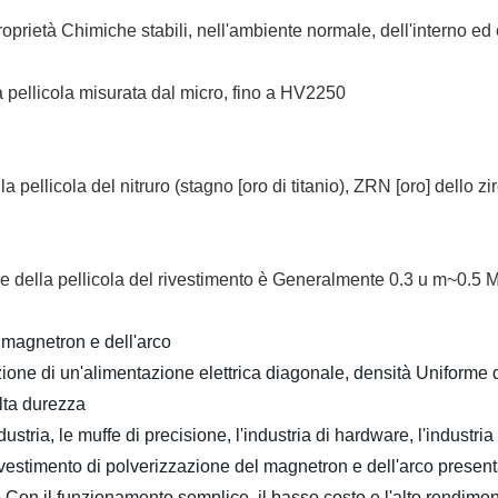
roprietà Chimiche stabili, nell'ambiente normale, dell'interno e
a pellicola misurata dal micro, fino a HV2250
pellicola del nitruro (stagno [oro di titanio), ZRN [oro] dello zi
re della pellicola del rivestimento è Generalmente 0.3 u m~0.5 
 magnetron e dell'arco
one di un'alimentazione elettrica diagonale, densità Uniforme 
alta durezza
dustria, le muffe di precisione, l'industria di hardware, l'industri
vestimento di polverizzazione del magnetron e dell'arco presenta 
 Con il funzionamento semplice, il basso costo e l'alto rendime