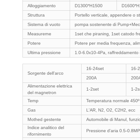
Alloggiamento
D1300*H1500
D1600*H
Struttura
Portello verticale, appendere o s
Sistema di vuoto
pompa sostenente di Pump+Mec
Measureme
1set che piraning, 1set catodo fr
Potere
Potere per media frequenza, alime
Ultima pressione
1.0-6.0x10-4Pa, raffreddamento
16-24set
16-2
Sorgente dell'arco
200A
200
Alimentazione elettrica
1-2set
1-2s
del magnetron
Temp
Temperatura normale 450º C
Gas
L'AR, N2, O2, C2H2, ecc
Mothed gestente
Automobile di Manul, funz
Indice analitico del
Pressione d'aria 0.5-0.8M
rifornimento