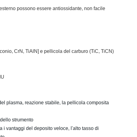
d esterno possono essere antiossidante, non facile
rconio, CrN, TiAlN] e pellicola del carburo (TiC, TiCN)
MU
del plasma, reazione stabile,
la pellicola composita
a dello strumento
i vantaggi del deposito veloce, l'alto tasso di
nto