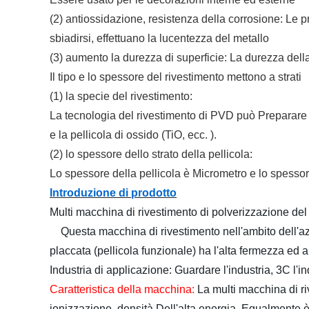
(2) antiossidazione, resistenza della corrosione: Le p
sbiadirsi, effettuano la lucentezza del metallo
(3) aumento la durezza di superficie: La durezza dell
Il tipo e lo spessore del rivestimento mettono a strati
(1) la specie del rivestimento:
La tecnologia del rivestimento di PVD può Preparare la 
e la pellicola di ossido (TiO, ecc. ).
(2) lo spessore dello strato della pellicola:
Lo spessore della pellicola è Micrometro e lo spesso
Introduzione di prodotto
Multi macchina di rivestimento di polverizzazione del
Questa macchina di rivestimento nell'ambito dell'azi
placcata (pellicola funzionale) ha l'alta fermezza ed 
Industria di applicazione:
Guardare l'industria, 3C l'in
Caratteristica della macchina:
La multi macchina di ri
ionizzazione, densità Dell'alta energia. Egualmente è