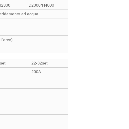
H2300
D2000*H4000
affreddamento ad acqua
ll'arco)
set
22-32set
200A