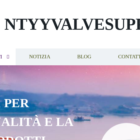
NTYYVALVESUP
I
NOTIZIA
BLOG
CONTAT
 PER
ALITÀ E LA