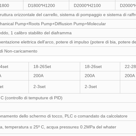
1800
D1800*H1200
D2000*H2100
D2000*
truttura orizzontale del carrello, sistema di pompaggio e sistema di r
hanical Pump+Roots Pump+Diffiusion Pump+Molecular
eddo, 1 calibro stabilito del diaframma
ntazione elettrica dell'arco, potere di impulso (potere di bia, potere de
 di Non-caricamento
4set
18-26Set
18-26set
22-28
A
200A
200A
200A
et
2-3set
2-3set
 (controllo di temputure di PID)
ionamento dello schermo di tocco, PLC o comandato da calcolatore
Pa, temperatura ≤ 25º C, acqua pressure≥ 0.2MPa del whater