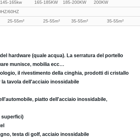
w 145-165kw 165-185KW 185-200KW 200KW
50HZ/60HZ
² 25-55m² 25-55m² 35-55m² 35-55m²
del hardware (quale acqua). La serratura del portello
dware munisce, mobilia ecc…
logio, il rivestimento della cinghia, prodotti di cristallo
 la tavola dell'acciaio inossidabile
ll'automobile, piatto dell'acciaio inossidabile,
i superfici)
el
gno, testa di golf, acciaio inossidabile