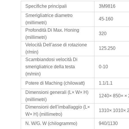
Specifiche principali
3M9816
Smerigliatrice diametro
45-160
(millimetri)
Profondità Di Max. Honing
320
(millimetri)
Velocità Dell'asse di rotazione
125.250
(r/min)
Scambiandosi velocità Di
smerigliatrice della testa
0-10
(m/min)
Potere di Maching (chilowatt)
1.1/1.1
Dimensioni generali (L× W× H)
1240× 850× ×
(millimetri)
Dimensioni dell'imballaggio (L×
1310× 1010× 
W× H) (millimetro)
N. W/G. W (chilogrammo)
940/1130