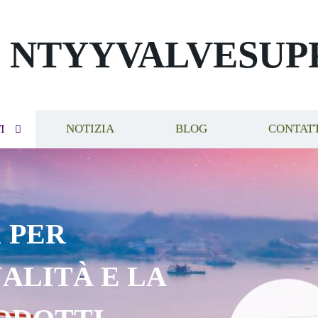
NTYYVALVESUP
I
NOTIZIA
BLOG
CONTAT
 PER
ALITÀ E LA