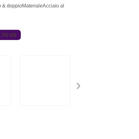
lo & doppioMaterialeAcciaio al
 TO US