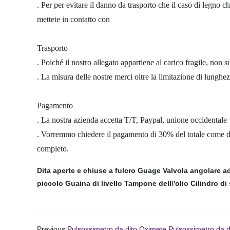
. Per per evitare il danno da trasporto che il caso di legno 
mettete in contatto con
Trasporto
. Poiché il nostro allegato appartiene al carico fragile, non
. La misura delle nostre merci oltre la limitazione di lunghe
Pagamento
. La nostra azienda accetta T/T, Paypal, unione occidentale
. Vorremmo chiedere il pagamento di 30% del totale come d
completo.
Dita aperte e chiuse a fulcro
Guage
Valvola angolare a
piccolo
Guaina di livello
Tampone dell\'olio
Cilindro di
Previous:
Pulsossimetro da dito Oximete Pulsossimetro da d