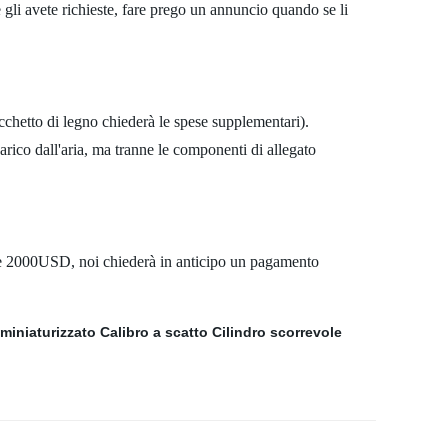
e gli avete richieste, fare prego un annuncio quando se li
acchetto di legno chiederà le spese supplementari).
arico dall'aria, ma tranne le componenti di allegato
che 2000USD, noi chiederà in anticipo un pagamento
 miniaturizzato
Calibro a scatto
Cilindro scorrevole