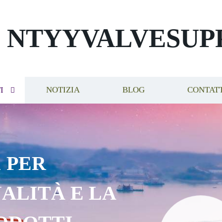
NTYYVALVESUP
I
NOTIZIA
BLOG
CONTAT
 PER
ALITÀ E LA