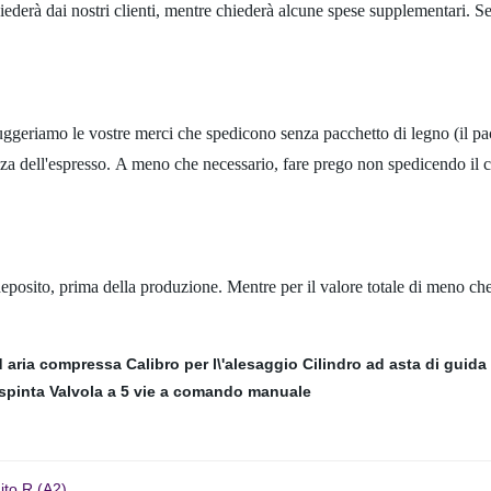
chiederà dai nostri clienti, mentre chiederà alcune spese supplementari. S
 suggeriamo le vostre merci che spedicono senza pacchetto di legno (il p
zza dell'espresso. A meno che necessario, fare prego non spedicendo il c
eposito, prima della produzione. Mentre per il valore totale di meno 
d aria compressa
Calibro per l\'alesaggio
Cilindro ad asta di guida
 spinta
Valvola a 5 vie a comando manuale
ito R (A2)