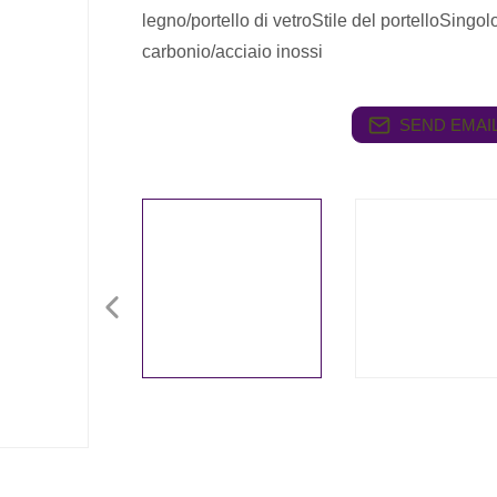
legno/portello di vetroStile del portelloSingo
carbonio/acciaio inossi
SEND EMAIL