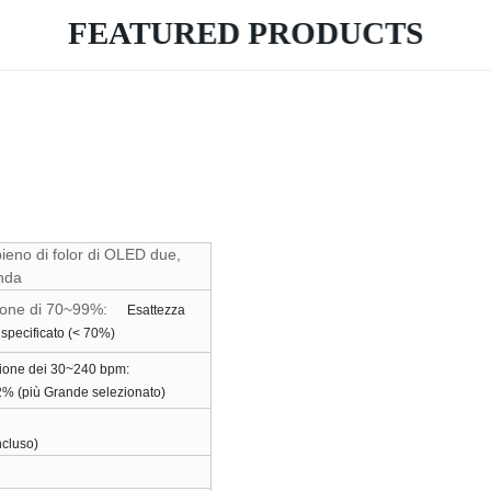
FEATURED PRODUCTS
ieno di folor di OLED due,
onda
uzione di 70~99%:
Esattezza
pecificato (< 70%)
uzione dei 30~240 bpm:
2% (più Grande selezionato)
ncluso)