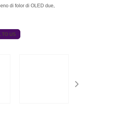
eno di folor di OLED due,
 TO US