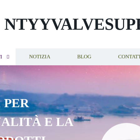
NTYYVALVESUP
I
NOTIZIA
BLOG
CONTAT
 PER
ALITÀ E LA