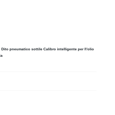
h
Dito pneumatico sottile
Calibro intelligente per l\'olio
ia