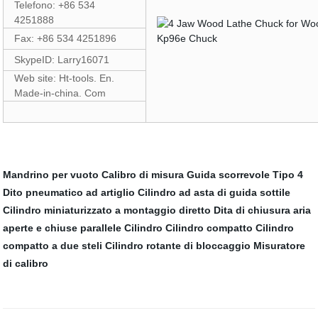
Telefono: +86 534
4251888
Fax: +86 534 4251896
SkypeID: Larry16071
Web site: Ht-tools. En.
Made-in-china. Com
Mandrino per vuoto
Calibro di misura
Guida scorrevole Tipo 4
Dito pneumatico ad artiglio
Cilindro ad asta di guida sottile
Cilindro miniaturizzato a montaggio diretto
Dita di chiusura aria
aperte e chiuse parallele
Cilindro
Cilindro compatto
Cilindro
compatto a due steli
Cilindro rotante di bloccaggio
Misuratore
di calibro