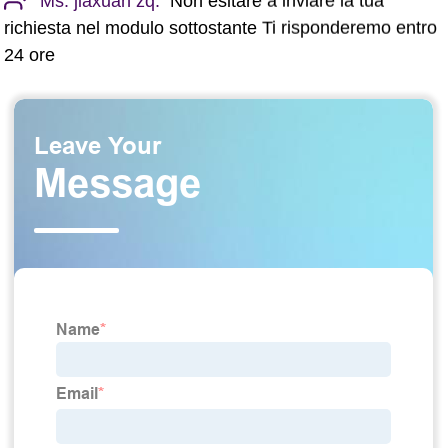
Ms. jiaxuan zq:
Non esitare a inviare la tua
richiesta nel modulo sottostante Ti risponderemo entro
24 ore