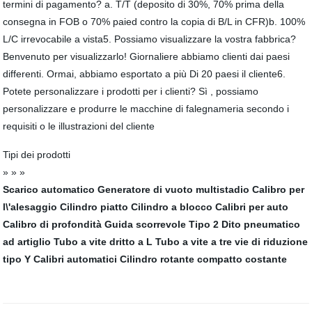
termini di pagamento? a. T/T (deposito di 30%, 70% prima della
consegna in FOB o 70% paied contro la copia di B/L in CFR)b. 100%
L/C irrevocabile a vista5. Possiamo visualizzare la vostra fabbrica?
Benvenuto per visualizzarlo! Giornaliere abbiamo clienti dai paesi
differenti. Ormai, abbiamo esportato a più Di 20 paesi il cliente6.
Potete personalizzare i prodotti per i clienti? Sì , possiamo
personalizzare e produrre le macchine di falegnameria secondo i
requisiti o le illustrazioni del cliente
Tipi dei prodotti
» » »
Scarico automatico
Generatore di vuoto multistadio
Calibro per
l\'alesaggio
Cilindro piatto Cilindro a blocco
Calibri per auto
Calibro di profondità
Guida scorrevole Tipo 2 Dito pneumatico
ad artiglio
Tubo a vite dritto a L
Tubo a vite a tre vie di riduzione
tipo Y
Calibri automatici
Cilindro rotante compatto costante