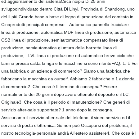
ed aggiornamento del sistemaCirca noipiù Di 25 anni
sviluppoindividuato dentro Città Di Linyi, Provincia di Shandong, uno
del il più Grande base a base di legno di produzione del comitato in
Cinaprodotti principali compreso: Automatico pannello truciolare
linea di produzione, automatica MDF linea di produzione, automatica
OSB linea di produzione, semiautomatica compensato linea di
produzione, semiautomatica giuntura della barretta linea di
produzione, LVL linea di produzione ed automatico breve ciclo che
lamina pressa calda la riga e le macchine si sono riferiteFAQ: 1. È Voi
una fabbrica o un'azienda di commercio? Siamo una fabbrica che
fabbricano la macchina da ourself. Abbiamo 2 fabbriche e 1 azienda
di commercio2. Che cosa è Il termine di consegna? Essere
normalmente dei 20 giorni dopo avere ottenuto il deposito o il LC.
Originale3. Che cosa è Il periodo di manutenzione? Che generi di
servizio after-sale supportate? 1 anno dopo la consegna.
Assicuriamo il servizio after-sale del telefono, il video servizio ed il
servizio di posta elettronica. Se non può Occuparsi del problema, il
nostro tecnologia-personale andrà All'estero assistere4. Che cosa è I