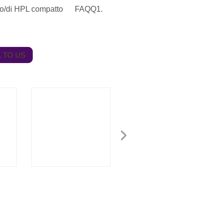
gento/di HPL compatto FAQQ1.
 TO US