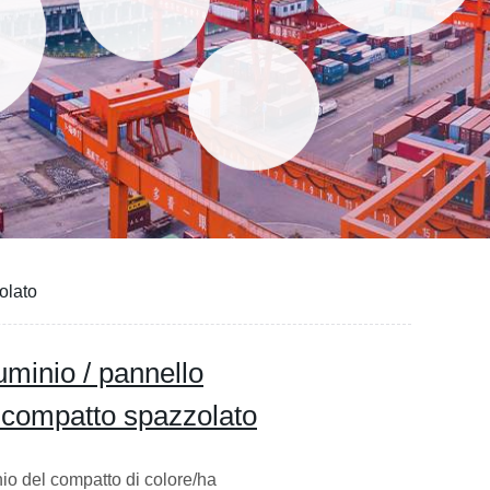
olato
uminio / pannello
L compatto spazzolato
nio del compatto di colore/ha