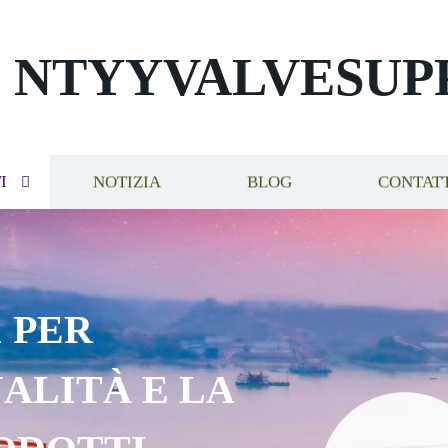
NTYYVALVESUP
I
NOTIZIA
BLOG
CONTAT
 PER
ALITÀ E LA