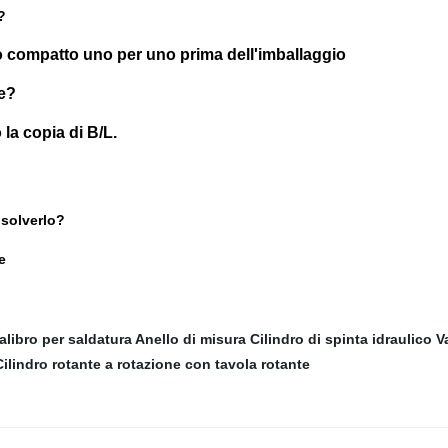
?
o compatto uno per uno prima dell'imballaggio
ne?
la copia di B/L.
isolverlo?
e
alibro per saldatura
Anello di misura
Cilindro di spinta idraulico
V
Cilindro rotante a rotazione con tavola rotante