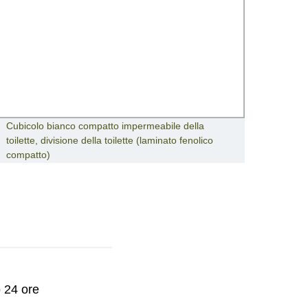
Cubicolo bianco compatto impermeabile della
90HP 
toilette, divisione della toilette (laminato fenolico
agrico
compatto)
o 24 ore