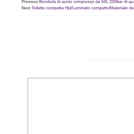
Previous:
Bombola di azoto compresso da 50L 200bar di qua
Next:
Toilette compatta Hpl/Laminato compatto/Materiale da