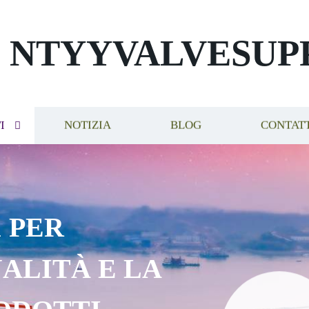
NTYYVALVESUP
I
NOTIZIA
BLOG
CONTAT
 PER
ALITÀ E LA