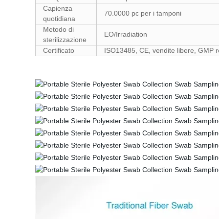
Capienza
70.0000 pc per i tamponi
quotidiana
Metodo di
EO/Irradiation
sterilizzazione
Certificato
ISO13485, CE, vendite libere, GMP r