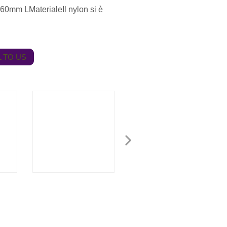
60mm LMaterialeIl nylon si è
 TO US