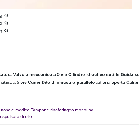
tatura
Valvola meccanica a 5 vie
Cilindro idraulico sottile
Guida sc
atica a 5 vie
Cunei Dito di chiusura parallelo ad aria aperta
Calibr
ato nasale medico Tampone rinofaringeo monouso
espulsore di olio