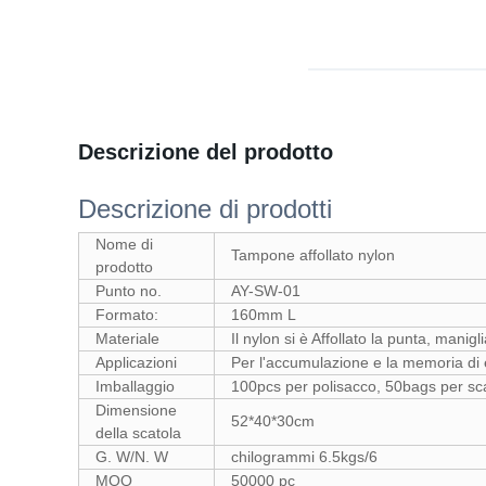
Descrizione del prodotto
Descrizione di prodotti
Nome di
Tampone affollato nylon
prodotto
Punto no.
AY-SW-01
Formato:
160mm L
Materiale
Il nylon si è Affollato la punta, mani
Applicazioni
Per l'accumulazione e la memoria di
Imballaggio
100pcs per polisacco, 50bags per sca
Dimensione
52*40*30cm
della scatola
G. W/N. W
chilogrammi 6.5kgs/6
MOQ
50000 pc