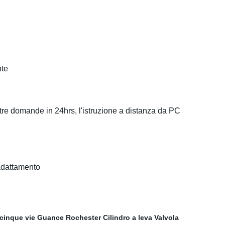
nte
tre domande in 24hrs, l'istruzione a distanza da PC
 adattamento
 cinque vie
Guance Rochester
Cilindro a leva
Valvola