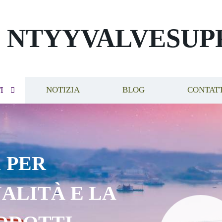
NTYYVALVESUP
I
NOTIZIA
BLOG
CONTAT
 PER
ALITÀ E LA