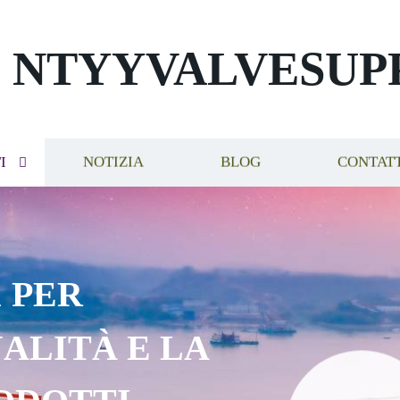
NTYYVALVESUP
I
NOTIZIA
BLOG
CONTAT
 PER
ALITÀ E LA