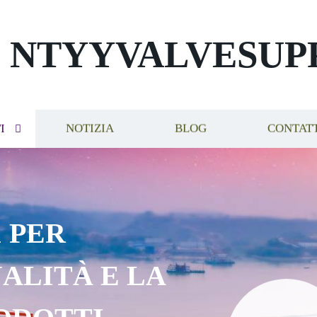
NTYYVALVESUP
I
NOTIZIA
BLOG
CONTAT
 PER
ALITÀ E LA