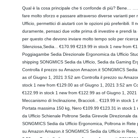
Qual è la cosa principale che ti confonde di più? Bene… ….. Fammi indovinare… ….. È un processo di acquisto, giusto? Acquistare un nuovo Poltrone Da Ufficio non è così facile. Bisogna fare molto sforzo e passare attraverso diverse varianti per raggiungere l’obiettivo finale. Se al momento non vedi l’ora di avere una consulenza esperta sull’acquisto del miglior Poltrone Da Ufficio, permettici di aiutarti con le opzioni più preferibili. Il nostro team di esperti ha estratto la Poltrone Da Ufficio 2023 più votata disponibile sul mercato. Non rischiare i tuoi soldi guadagnati duramente, pensaci due volte prima di investire e prendi la decisio