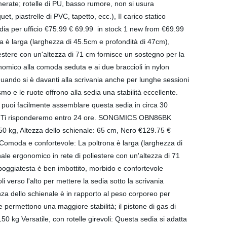
SONGMICS OBN86BK Sedia Ufficio Poltrona Girevole e Regolabile, Poggiatesta Braccioli Pieghevoli Inclinazione Oscillante, Fodera in Rete, Carico max150 kg, Altezza dello schienale: 65 cm, Nero €129.75 € 92.33 in stock 1 new from €92.33 Free shipping Controlla il prezzo su Amazon Amazon.it as of Giugno 1, 2021 3:52 am Features Comoda e confortevole: La poltrona è larga (larghezza di 51 cm e profondità di 50 cm), l’imbottitura è di spugna ad alta densità, e fornisce un eccellente comfort senza deformarsi; lo schienale ergonomico in rete di poliestere con un'altezza di 71 cm fornisce un sostegno per la schiena, riduce la tensione della parte inferiore della colonna vertebrale, ed è anche traspirante; il poggiatesta è ben imbottito, morbido e confortevole Regolabile: I braccioli ben imbottiti con fodera in rete (altezza dalla seduta di 22 cm) offrono supporto alle braccia, e sono pieghevoli verso l'alto per mettere la sedia sotto la scrivania risparmiando spazio; l’altezza della sedia è regolabile da 45 a 55 cm; grazie al meccanismo oscillante, la regolazione della resistenza dello schienale è in rapporto al peso corporeo per rilassarsi (Adatto a persone sotto i 175 cm di altezza) Stabile e sicura: La base della sedia ha un diametro di ∅ 66 cm e le 5 gambe permettono una maggiore stabilità; il pistone di gas di sicurezza è stato sottoposto al test TÜV Rheinland (DIN4550 CLASS3, reclamante: il fabbricante); il carico massimo della sedia è 150 kg Versatile, con rotelle girevoli: Questa sedia si adatta perfettamente in diversi ambienti come ufficio, studio, sala riunione, ecc. Le ruote flessibili in PU sono adatte a quasi tutti tipi di pavimento, ci si può muovere tranquillamente Semplice da montare: Gli accessori metallici sono numerati e imballati nei sacchetti di plastica per evitare confusione o smarrimenti, nella confezione troverete anche un manuale di istruzioni ben illustrate; c’è 1 rotella di scorta e una vite di riserva per ogni tipo utilizzato Piushopping Poltrona da Ufficio, Ergonomica, Presidenziale, Sedia da Direttore in Tessuto Rete Nero, con Supporto Lombare, Girevole, Direzionale € 69.90 in stock 1 new from €69.90 1 used from €65.00 Controlla il prezzo su Amazon Amazon.it as of Giugno 1, 2021 3:52 am Features Poltrona da ufficio elegante ed ergonomica realizzata in tessuto traforato traspirante con poggiatesta rivestito in pelle sintetica. Ideale per l'ufficio, per lo studio personale o in casa la sedia è dotata di un pistone a gas che ne consente la regolazione in altezza e di una manopola sottostante alla morbida seduta per regolarne l'oscillazione. Un vero e proprio piacere lavorare seduti avvolti da questa poltrona: grazie al supporto lombare potrai dimenticare il mal di schiena e proseguire il tuo lavoro comodamente. Il piedistallo in acciaio cromato, finitura che rende questo arredo da ufficio girevole, è dotato di 5 ruote adatte a qualsiasi tipo di pavimento, tappeto o moquette. Dimensioni complessive: cm. 62x56x108/118 h. (larghezza x profondità x altezza) / Dimensioni seduta: cm. 49x49 (larghezza x profondità) / Dimensioni schienale: cm. 47x74 h. play haha. Sedia da Ufficio Girevole, in Stile Racing, Girevole, ergonomica, con Supporto Lombare, in Similpelle, Regolabile, con Sollevamento a Gas, Testato SGS € 86.99 in stock 2 new from €86.99 Free shipping Controlla il prezzo su Amazon Amazon.it as of Giugno 1, 2021 3:52 am Features 1. Materiale confortevole e resistente: il sedile con schiuma spessa ad alta densità che ha una buona elasticità, seduta larga 50 x 50 cm con 8 cm di spessore difficile da deformare, ergonomica e confortevole. I braccioli sono imbottiti con spugna flessibile e resistente per preservare gli avambracci durante una lunga sessione di gioco. La sua robusta base a 5 stelle, garantisce una maggiore stabilità e capacità di carico fino a 150 kg. 2.È possibile trascorrere lunghe ore davanti al computer con la fantastica esperienza di fare frammenti 3.Regolazione dell'altezza: permette di regolare un'altezza specifica su richiesta grazie al sollevamento pneumatico, altezza totale tra 104-114 cm e altezza dello schienale di circa 63 cm, altezza della seduta da 46 a 56 cm. 4.Multifun