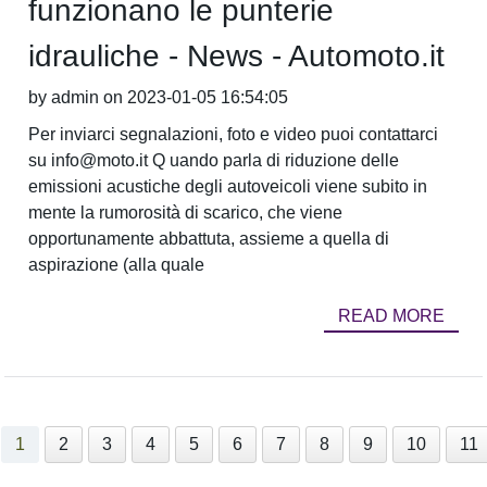
funzionano le punterie
idrauliche - News - Automoto.it
by admin on 2023-01-05 16:54:05
Per inviarci segnalazioni, foto e video puoi contattarci
su info@moto.it Q uando parla di riduzione delle
emissioni acustiche degli autoveicoli viene subito in
mente la rumorosità di scarico, che viene
opportunamente abbattuta, assieme a quella di
aspirazione (alla quale
READ MORE
1
2
3
4
5
6
7
8
9
10
11